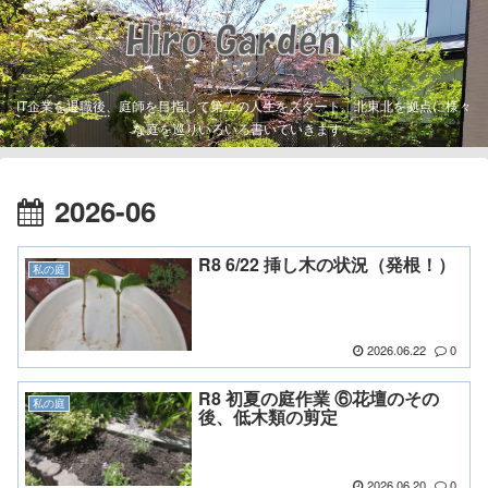
IT企業を退職後、庭師を目指して第二の人生をスタート。北東北を拠点に様々
な庭を巡りいろいろ書いていきます。
2026-06
R8 6/22 挿し木の状況（発根！）
私の庭
2026.06.22
0
R8 初夏の庭作業 ⑥花壇のその
私の庭
後、低木類の剪定
2026.06.20
0