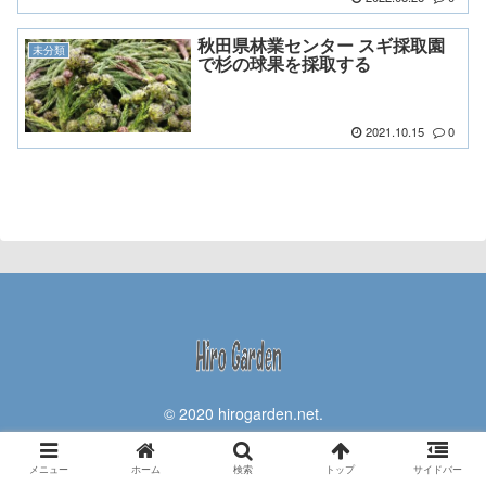
秋田県林業センター スギ採取園
未分類
で杉の球果を採取する
2021.10.15
0
© 2020 hirogarden.net.
メニュー
ホーム
検索
トップ
サイドバー