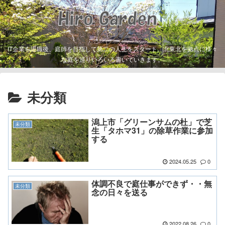
IT企業を退職後、庭師を目指して第二の人生をスタート。北東北を拠点に様々
な庭を巡りいろいろ書いていきます。
未分類
潟上市「グリーンサムの杜」で芝
未分類
生「タホマ31」の除草作業に参加
する
2024.05.25
0
体調不良で庭仕事ができず・・無
未分類
念の日々を送る
2022.08.26
0