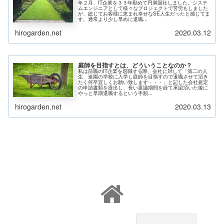
年２月、IT企業を３３年勤めて円満退社しました。システ
ムエンジニアとして様々なプロジェクトで苦労もしました
が、総じてお客様に恵まれ幸せなSE人生だったと感じてま
す。通常より少し早めに退職...
hirogarden.net
2020.03.12
庭師を目指すとは、どういうことなのか？
私は前職のIT企業を退職する際、会社に対して「第二の人
生、造園の学校に入学し庭師を目指すので退職させて頂き
たく何卒宜しくお願い致します・・・」と記した会社規定
の申請書類を提出し、長い稟議期間を経て承認頂いた後に
やっと早期退職するという手順...
hirogarden.net
2020.03.13