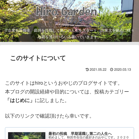
IT企業を退職後、庭師を目指して第二の人生をスタート。北東北を拠点に様々
な庭を巡りいろいろ書いていきます。
このサイトについて
2021.05.22
2020.03.13
このサイトはhiroというおやじのブログサイトです。
本ブログの開設経緯や目的については、投稿カテゴリー
「はじめに」
に記しました。
以下のリンクで確認頂けたら幸いです。
最初の投稿 早期退職し第二の人生へ
初めまして、秋田市在住の庭好きのおやじです。２０２０