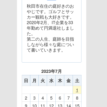
秋田市在住の庭好きのお
やじです。ゴルフとサッ
カー観戦も大好きです。
2020年2月、IT企業を33
年勤めて円満退社しまし
た。
第二の人生、庭師を目指
しながら様々な庭につい
て書いていきます。
2023年7月
日
月
火
水
木
金
土
1
2
3
4
5
6
7
8
9
10
11
12
13
14
15