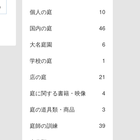
0
個人の庭
10
国内の庭
46
大名庭園
6
学校の庭
1
店の庭
21
庭に関する書籍・映像
4
庭の道具類・商品
3
庭師の訓練
39