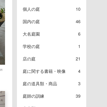
個人の庭
10
国内の庭
46
大名庭園
6
学校の庭
1
店の庭
21
11
庭に関する書籍・映像
4
庭の道具類・商品
3
庭師の訓練
39