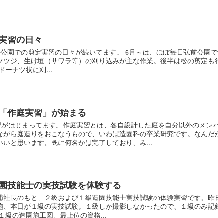
実習の日々
前公園での剪定実習の日々が続いてます。 6月～は、ほぼ毎日弘前公園で
ツツジ、生け垣（サワラ等）の刈り込みが主な作業。後半は松の剪定も
ーナツ状に刈...
「作庭実習」が始まる
実習がはじまってます。作庭実習とは、各自設計した庭を自分以外のメン
ながら庭造りをおこなうもので、いわば造園科の卒業研究です。なんだ
いと思います。既に何名かは完了しており、み...
園技能士の実技試験を体験する
浦社長のもと、２級および１級造園技能士実技試験の体験実習です。昨
施、本日が１級の実技試験。１級しか撮影しなかったので、１級のみ記
１級の造園施工図。最上位の資格...