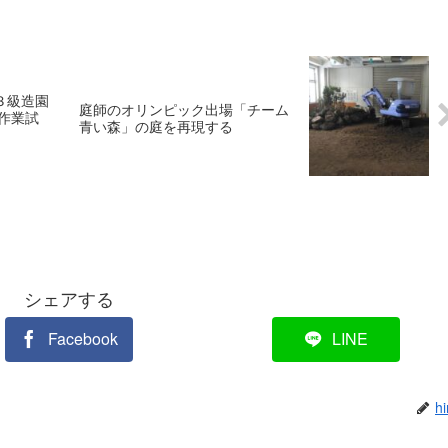
３級造園
庭師のオリンピック出場「チーム
作業試
青い森」の庭を再現する
シェアする
Facebook
LINE
hi