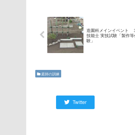
造園科メインイベント 
技能士 実技試験「製作等
験」
庭師の訓練
Twitter