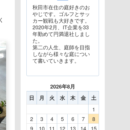
秋田市在住の庭好きのお
やじです。ゴルフとサッ
く
カー観戦も大好きです。
2020年2月、IT企業を33
年勤めて円満退社しまし
た。
第二の人生、庭師を目指
しながら様々な庭につい
て書いていきます。
2026年8月
日
月
火
水
木
金
土
1
2
3
4
5
6
7
8
9
10
11
12
13
14
15