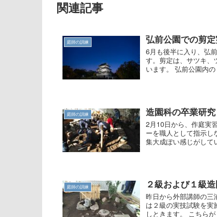
関連記事
弘前公園での剪定
庭師の訓練
6月も後半に入り、弘
す。剪定は、サツキ、
います。 弘前公園内のド
造園科の卒業研究
庭師の訓練
2月10日から、作庭
ーを職人として指示し
集大成ぽい感じがしてい
２級および１級造
庭師の訓練
昨日から外部講師の三
は２級の実技試験を実
しときます。 こちらが