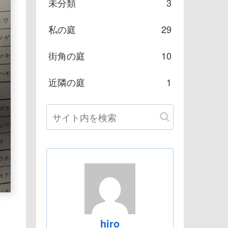
未分類
3
私の庭
29
街角の庭
10
近隣の庭
1
hiro