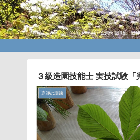
IT企業を退職後、庭
３級造園技能士 実技試験「
庭師の訓練