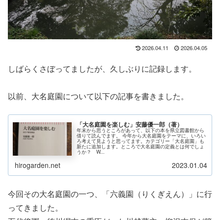
2026.04.11
2026.04.05
しばらくさぼってましたが、久しぶりに記録します。
以前、大名庭園について以下の記事を書きました。
「大名庭園を楽しむ」安藤優一郎（著）
年末から思うところがあって、以下の本を県立図書館から
借りて読んでます。 今年から大名庭園をテーマに、いろい
ろ考えて見ようと思ってます。カテゴリー「大名庭園」も
新たに追加します。ところで大名庭園の定義とは何でしょ
うか？ W...
hirogarden.net
2023.01.04
今回その大名庭園の一つ、「六義園（りくぎえん）」に行
ってきました。