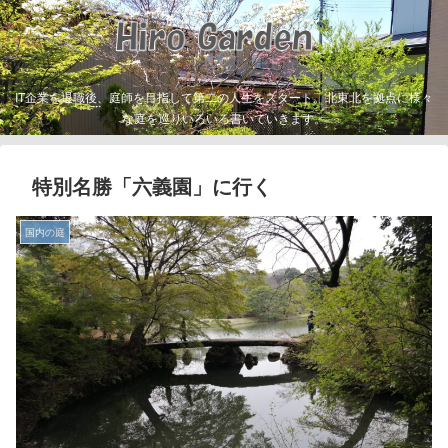
IT企業を退職後、庭師を目指して第二の人生をスタート。北東北を拠点に様々
な庭を巡りいろいろ書いていきます。
特別名勝「六義園」に行く
国内の庭